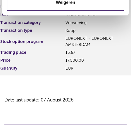
Weigeren
i
Instrument type
Gewoon aandeel
e
ISIN
NL0015002MS2
Transaction category
Verwerving
Transaction type
Koop
EURONEXT - EURONEXT
Stock option program
AMSTERDAM
Trading place
13,67
Price
17.500,00
Quantity
EUR
Date last update: 07 August 2026