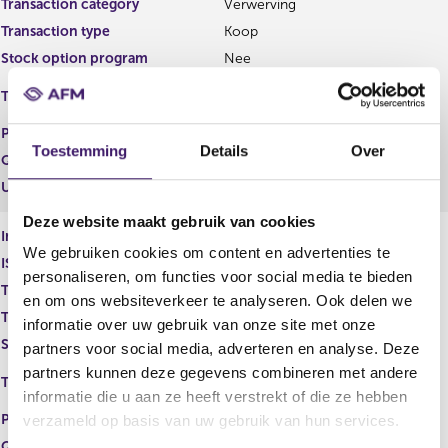
s
Transaction category
Verwerving
u
Transaction type
Koop
l
Stock option program
Nee
t
EURONEXT - EURONEXT
Trading place
AMSTERDAM
Price
13,58
Toestemming
Details
Over
Quantity
5.000,00
Unit
EUR
Deze website maakt gebruik van cookies
Instrument type
Gewoon aandeel
We gebruiken cookies om content en advertenties te
ISIN
NL0015002MS2
personaliseren, om functies voor social media te bieden
Transaction category
Verwerving
en om ons websiteverkeer te analyseren. Ook delen we
Transaction type
Koop
informatie over uw gebruik van onze site met onze
Stock option program
Nee
partners voor social media, adverteren en analyse. Deze
EURONEXT - EURONEXT
partners kunnen deze gegevens combineren met andere
Trading place
AMSTERDAM
informatie die u aan ze heeft verstrekt of die ze hebben
Price
13,65
verzameld op basis van uw gebruik van hun services.
Quantity
5.000,00