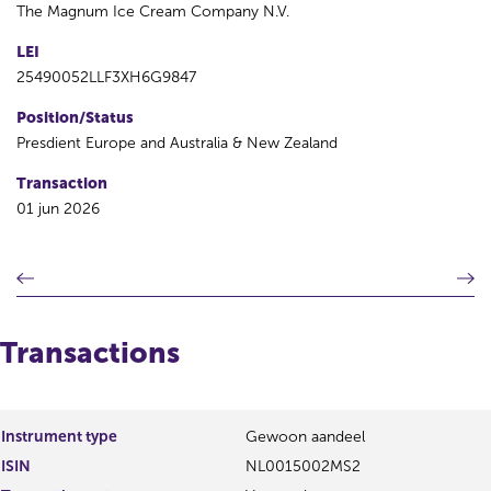
The Magnum Ice Cream Company N.V.
LEI
25490052LLF3XH6G9847
Position/Status
Presdient Europe and Australia & New Zealand
Transaction
01 jun 2026
P
N
r
e
e
x
v
t
Transactions
i
r
o
e
u
s
s
u
Instrument type
Gewoon aandeel
r
l
ISIN
NL0015002MS2
e
t