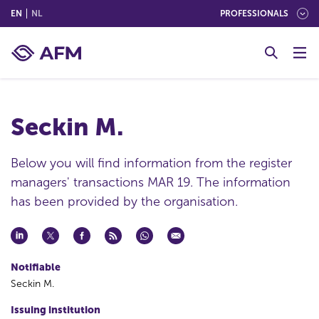
(ENGLISH)
(NEDERLANDS (NEDERLAND))
EN
NL
PROFESSIONALS
G
o
t
o
c
Seckin M.
o
n
t
Below you will find information from the register
e
managers' transactions MAR 19. The information
n
has been provided by the organisation.
t
Notifiable
Seckin M.
Issuing institution