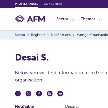
G
PROFESSIONALS
CONSUMERS
o
t
Sector
Themes
o
c
o
Sector
Registers
Notifications
Managers' transacti
n
t
e
Desai S.
n
t
Below you will find information from the 
organisation.
Notifiable
Desai S.