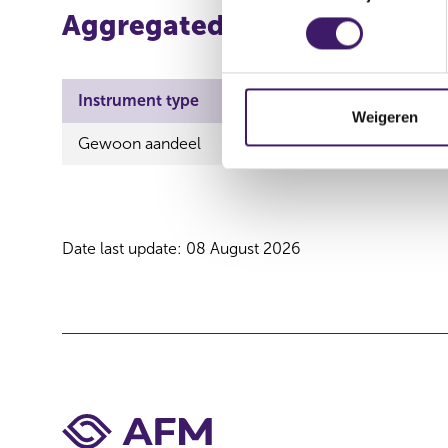
Aggregated information
e
s
t
e
Instrument type
ISIN
Trans
m
Weigeren
m
Gewoon aandeel
NL0015002MS2
Verwe
i
n
g
s
Date last update: 08 August 2026
s
e
l
e
c
t
i
e