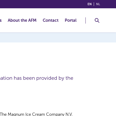
(ENGLISH)
(NEDERLA
EN
NL
s
About the AFM
Contact
Portal
mation has been provided by the
The Magnum Ice Cream Company N.V.