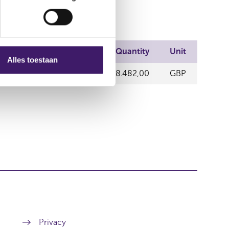
Price
Quantity
Unit
Alles toestaan
K EXCHANGE
11,79
8.482,00
GBP
Privacy