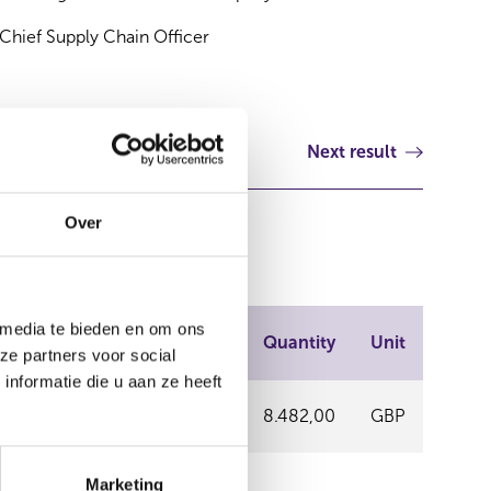
Chief Supply Chain Officer
Next result
Over
 media te bieden en om ons
ng place
Price
Quantity
Unit
ze partners voor social
nformatie die u aan ze heeft
ON STOCK
11,79
8.482,00
GBP
ANGE
Marketing