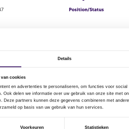
47
Position/Status
Details
 van cookies
n
Transaction
Stock option
ent en advertenties te personaliseren, om functies voor social
Tradi
type
program
. Ook delen we informatie over uw gebruik van onze site met on
e. Deze partners kunnen deze gegevens combineren met andere i
LOND
erzameld op basis van uw gebruik van hun services.
Koop
Nee
EXCH
Voorkeuren
Statistieken