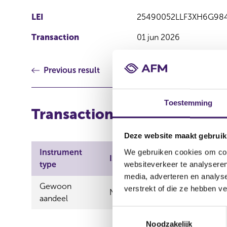
LEI
25490052LLF3XH6G98
Transaction
01 jun 2026
Previous result
Toestemming
Transactions
Deze website maakt gebruik
Instrument
Transactio
We gebruiken cookies om cont
ISIN
type
category
websiteverkeer te analyseren
media, adverteren en analys
Gewoon
verstrekt of die ze hebben v
NL0015002MS2
Verwerving
aandeel
T
Noodzakelijk
o