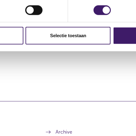
action category
Transaction type
Trading place
Selectie toestaan
rving
Koop
LONDON STOC
Archive