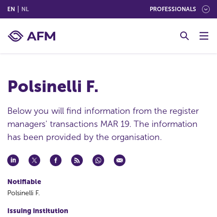
(ENGLISH)
(NEDERLANDS (NEDERLAND))
EN
NL
PROFESSIONALS
G
o
t
o
c
Polsinelli F.
o
n
t
Below you will find information from the register
e
managers' transactions MAR 19. The information
n
has been provided by the organisation.
t
Notifiable
Polsinelli F.
Issuing institution