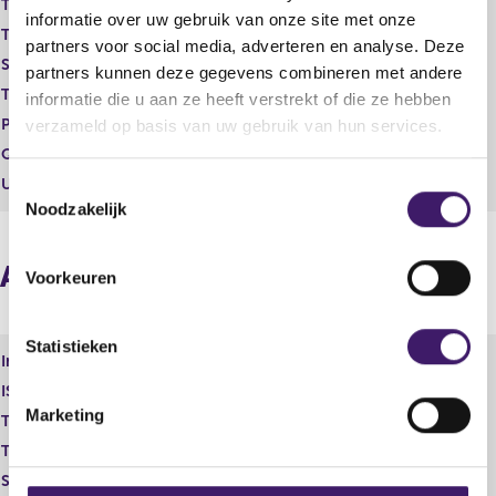
s
Transaction category
Vervreemding
informatie over uw gebruik van onze site met onze
u
Transaction type
Verkoop
partners voor social media, adverteren en analyse. Deze
l
Stock option program
Nee
t
partners kunnen deze gegevens combineren met andere
Trading place
EURONEXT GROWTH MILAN
informatie die u aan ze heeft verstrekt of die ze hebben
Price
13,92
verzameld op basis van uw gebruik van hun services.
Quantity
10.101,00
Unit
EUR
T
Noodzakelijk
o
e
s
Aggregated information
Voorkeuren
t
e
m
Statistieken
Instrument type
Gewoon aandeel
m
ISIN
NL0015000LU4
i
Marketing
Transaction category
Vervreemding
n
Transaction type
Verkoop
g
s
Stock option program
EURONEXT GROWTH MILAN