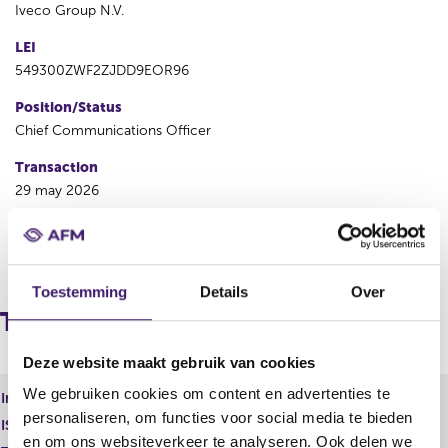
Iveco Group N.V.
LEI
549300ZWF2ZJDD9EOR96
Position/Status
Chief Communications Officer
Transaction
29 may 2026
P
N
r
e
Toestemming
Details
Over
e
x
v
t
Transactions
i
r
o
e
Deze website maakt gebruik van cookies
u
s
s
u
We gebruiken cookies om content en advertenties te
Instrument type
Gewoon aandeel
r
l
personaliseren, om functies voor social media te bieden
ISIN
NL0015000LU4
e
t
en om ons websiteverkeer te analyseren. Ook delen we