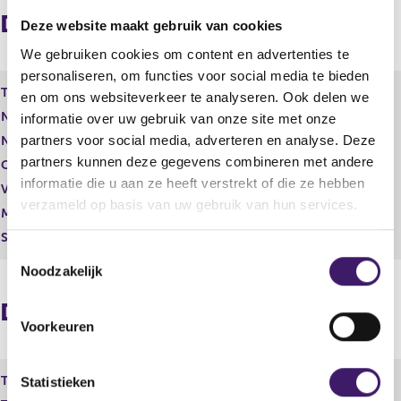
v
t
Distribution in numbers
Deze website maakt gebruik van cookies
i
r
o
e
We gebruiken cookies om content en advertenties te
u
s
personaliseren, om functies voor social media te bieden
s
u
Type of share
Gewoon aandeel
en om ons websiteverkeer te analyseren. Ook delen we
r
l
Number of shares
2.915.017,00
informatie over uw gebruik van onze site met onze
e
t
partners voor social media, adverteren en analyse. Deze
s
Number of voting rights
2.915.017,00
u
partners kunnen deze gegevens combineren met andere
Capital interest
Reëel
l
informatie die u aan ze heeft verstrekt of die ze hebben
Voting rights
Reëel
t
verzameld op basis van uw gebruik van hun services.
Manner of disposal
Rechtstreeks
Settlement
T
Noodzakelijk
o
e
Distribution in percentages
s
Voorkeuren
t
e
Type
Kapitaalbelang
m
Statistieken