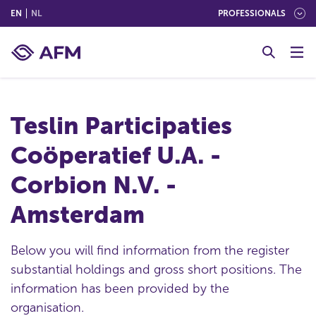
(ENGLISH)
(NEDERLANDS (NEDERLAND))
EN
NL
PROFESSIONALS
G
o
t
o
c
Teslin Participaties
o
n
Coöperatief U.A. -
t
e
Corbion N.V. -
n
t
Amsterdam
Below you will find information from the register
substantial holdings and gross short positions. The
information has been provided by the
organisation.