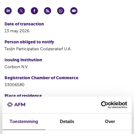
Date of transaction
13 may 2026
Person obliged to notify
Teslin Participaties Coöperatief U.A.
Issuing institution
Corbion N.V.
Registration Chamber of Commerce
33006580
Place of residence
Amsterdam
P
N
Toestemming
Details
Over
r
e
e
x