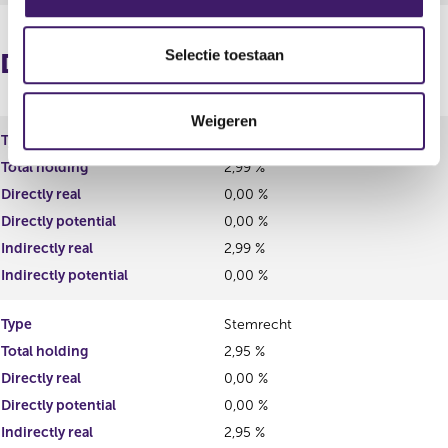
e
l
e
Selectie toestaan
Distribution in percentages
c
t
Weigeren
i
Type
Kapitaalbelang
e
Total holding
2,99 %
Directly real
0,00 %
Directly potential
0,00 %
Indirectly real
2,99 %
Indirectly potential
0,00 %
Type
Stemrecht
Total holding
2,95 %
Directly real
0,00 %
Directly potential
0,00 %
Indirectly real
2,95 %