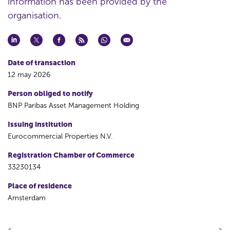
information has been provided by the
organisation.
Date of transaction
12 may 2026
Person obliged to notify
BNP Paribas Asset Management Holding
Issuing institution
Eurocommercial Properties N.V.
Registration Chamber of Commerce
33230134
Place of residence
Amsterdam
P
N