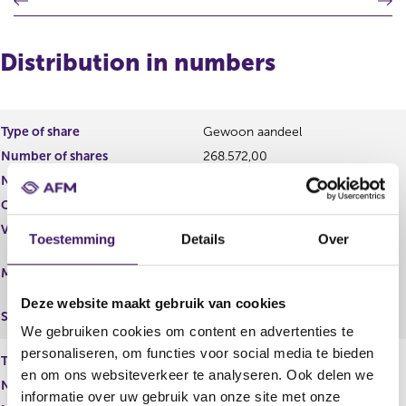
r
e
e
x
v
t
Distribution in numbers
i
r
o
e
u
s
s
u
Type of share
Gewoon aandeel
r
l
Number of shares
268.572,00
e
t
s
Number of voting rights
268.572,00
u
Capital interest
Reëel
l
Voting rights
Reëel
t
Toestemming
Details
Over
Middellijk
Manner of disposal
(BNP PARIBAS ASSET
MANAGEMENT Luxembourg)
Deze website maakt gebruik van cookies
Settlement
We gebruiken cookies om content en advertenties te
personaliseren, om functies voor social media te bieden
Type of share
Gewoon aandeel
en om ons websiteverkeer te analyseren. Ook delen we
Number of shares
1.049.527,00
informatie over uw gebruik van onze site met onze