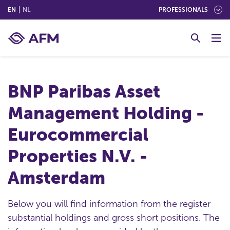
(ENGLISH)
(NEDERLANDS (NEDERLAND))
EN
NL
PROFESSIONALS
G
o
t
o
c
BNP Paribas Asset
o
n
Management Holding -
t
e
Eurocommercial
n
t
Properties N.V. -
Amsterdam
Below you will find information from the register
substantial holdings and gross short positions. The