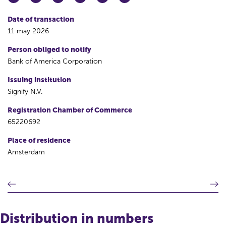
Date of transaction
11 may 2026
Person obliged to notify
Bank of America Corporation
Issuing institution
Signify N.V.
Registration Chamber of Commerce
65220692
Place of residence
Amsterdam
P
N
r
e
e
x
v
t
Distribution in numbers
i
r