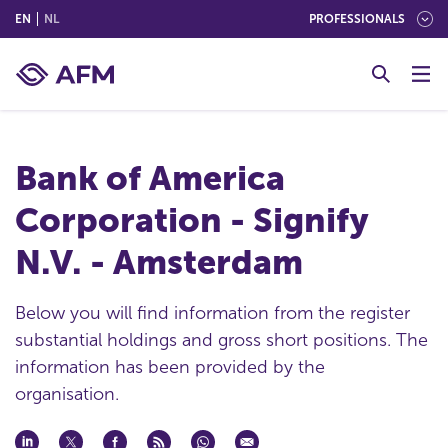
(ENGLISH)
(NEDERLANDS (NEDERLAND))
EN
NL
PROFESSIONALS
G
o
t
o
c
Bank of America
o
n
Corporation - Signify
t
e
N.V. - Amsterdam
n
t
Below you will find information from the register
substantial holdings and gross short positions. The
information has been provided by the
organisation.