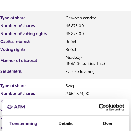
o
e
u
s
s
u
Type of share
Gewoon aandeel
r
l
Number of shares
46.875,00
e
t
s
Number of voting rights
46.875,00
u
Capital interest
Reëel
l
Voting rights
Reëel
t
Middellijk
Manner of disposal
(BofA Securities, Inc.)
Settlement
Fysieke levering
Type of share
Swap
Number of shares
2.652.574,00
Number of voting rights
2.652.574,00
Capital interest
Potentieel
Voting rights
Potentieel
Toestemming
Details
Over
Middellijk
Manner of disposal