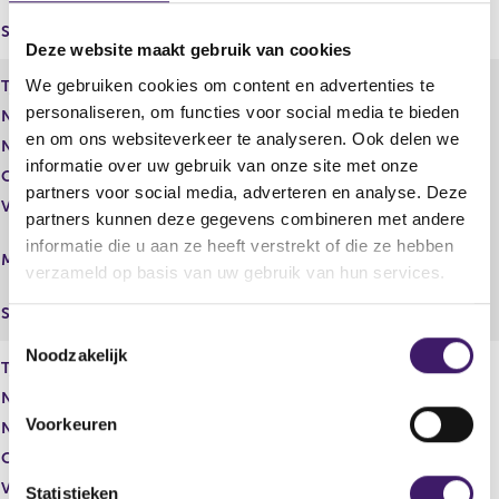
(Merrill Lynch International)
Settlement
In contanten
Deze website maakt gebruik van cookies
We gebruiken cookies om content en advertenties te
Type of share
Swap
personaliseren, om functies voor social media te bieden
Number of shares
1.891.970,00
en om ons websiteverkeer te analyseren. Ook delen we
Number of voting rights
1.891.970,00
informatie over uw gebruik van onze site met onze
Capital interest
Potentieel
partners voor social media, adverteren en analyse. Deze
Voting rights
Potentieel
partners kunnen deze gegevens combineren met andere
Middellijk
informatie die u aan ze heeft verstrekt of die ze hebben
Manner of disposal
(Bank of America, National
verzameld op basis van uw gebruik van hun services.
Association)
Settlement
In contanten
T
Noodzakelijk
o
Type of share
Gewoon aandeel
e
Number of shares
44.733,00
s
Voorkeuren
Number of voting rights
44.733,00
t
Capital interest
Potentieel
e
Voting rights
Potentieel
m
Statistieken