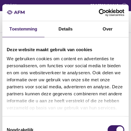
(ENGLISH)
(NEDERLANDS (NEDERLAND))
EN
NL
PROFESSIONALS
G
o
t
Toestemming
Details
Over
o
c
$name
o
Deze website maakt gebruik van cookies
n
We gebruiken cookies om content en advertenties te
t
$name
personaliseren, om functies voor social media te bieden
e
en om ons websiteverkeer te analyseren. Ook delen we
n
informatie over uw gebruik van onze site met onze
t
partners voor social media, adverteren en analyse. Deze
partners kunnen deze gegevens combineren met andere
informatie die u aan ze heeft verstrekt of die ze hebben
Archive
verzameld op basis van uw gebruik van hun services.
About us
T
Noodzakelijk
o