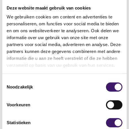
Deze website maakt gebruik van cookies
$name
We gebruiken cookies om content en advertenties te
personaliseren, om functies voor social media te bieden
C
en om ons websiteverkeer te analyseren. Ook delen we
informatie over uw gebruik van onze site met onze
o
partners voor social media, adverteren en analyse. Deze
n
partners kunnen deze gegevens combineren met andere
t
informatie die u aan ze heeft verstrekt of die ze hebben
a
verzameld op basis van uw gebruik van hun services.
c
T
t
Would you like to receive the latest news from
Noodzakelijk
o
f
AFM?
e
o
Subscribe to our newsletter, we will keep you up-to-date.
s
Voorkeuren
r
t
Read more
e
t
m
Statistieken
h