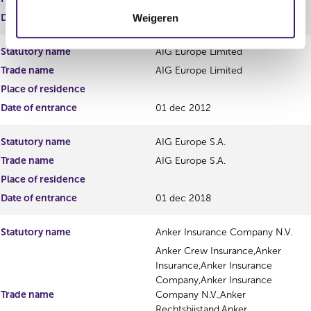
t
Date of entrance
12 jul 2007
Weigeren
i
e
Statutory name
AIG Europe Limited
Trade name
AIG Europe Limited
Place of residence
Date of entrance
01 dec 2012
Statutory name
AIG Europe S.A.
Trade name
AIG Europe S.A.
Place of residence
Date of entrance
01 dec 2018
Statutory name
Anker Insurance Company N.V.
Anker Crew Insurance,Anker
Insurance,Anker Insurance
Company,Anker Insurance
Trade name
Company N.V.,Anker
Rechtsbijstand,Anker