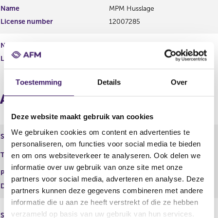
Name
MPM Husslage
License number
12007285
Name
T Rijvers - van Zomeren
License number
12007285
Toestemming
Details
Over
Affiliated institutions
Deze website maakt gebruik van cookies
We gebruiken cookies om content en advertenties te
Statutory name
Van Kampen Assuradeuren B.V.
personaliseren, om functies voor social media te bieden
Melching Assuradeuren,Van
Trade name
en om ons websiteverkeer te analyseren. Ook delen we
Kampen Assuradeuren B.V.
informatie over uw gebruik van onze site met onze
Place of residence
partners voor social media, adverteren en analyse. Deze
Date of entrance
12 jul 2007
partners kunnen deze gegevens combineren met andere
informatie die u aan ze heeft verstrekt of die ze hebben
Van Kampen Assurantiemakelaars
verzameld op basis van uw gebruik van hun services.
Statutory name