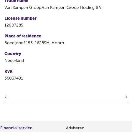
Trade name
Van Kampen Groep,Van Kampen Groep Holding B.V.
License number
12007285
Place of residence
Boedijnhof 153, 1628SH, Hoorn
Country
Nederland
KvK
36037491
P
N
r
e
e
x
v
t
i
r
o
e
Financial service
Adviseren
u
s