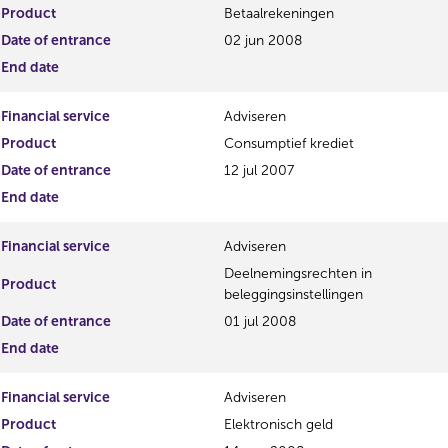
Product
Betaalrekeningen
s
u
r
l
Date of entrance
02 jun 2008
e
t
End date
s
u
Financial service
Adviseren
l
t
Product
Consumptief krediet
Date of entrance
12 jul 2007
End date
Financial service
Adviseren
Deelnemingsrechten in
Product
beleggingsinstellingen
Date of entrance
01 jul 2008
End date
Financial service
Adviseren
Product
Elektronisch geld