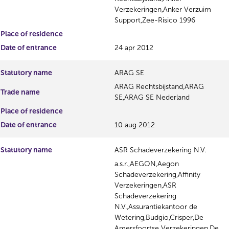
Verzekeringen,Anker Verzuim
Support,Zee-Risico 1996
Place of residence
Date of entrance
24 apr 2012
Statutory name
ARAG SE
ARAG Rechtsbijstand,ARAG
Trade name
SE,ARAG SE Nederland
Place of residence
Date of entrance
10 aug 2012
Statutory name
ASR Schadeverzekering N.V.
a.s.r.,AEGON,Aegon
Schadeverzekering,Affinity
Verzekeringen,ASR
Schadeverzekering
N.V.,Assurantiekantoor de
Wetering,Budgio,Crisper,De
Amersfoortse Verzekeringen,De