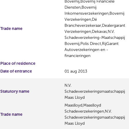
Bovemij,Bovemij Financiële
Diensten,Bovemij
Inkomensverzekeringen,Bovemij
Verzekeringen,Dé
Brancheverzekeraar,Dealergarant
Trade name
Verzekeringen,Dekavas,N.V.
Schadeverzekering-Maatschappij
Bovemij,Polis Direct,RijGarant
Autoverzekeringen en -
financieringen
Place of residence
Date of entrance
01 aug 2013
N.V.
Statutory name
Schadeverzekeringsmaatschappij
Maas Lloyd
Maaslloyd,Maaslloyd
Schadeverzekeringen,N.V.
Trade name
Schadeverzekeringsmaatschappij
Maas Lloyd