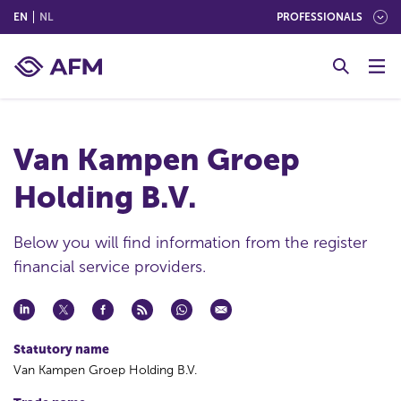
(ENGLISH)
(NEDERLANDS (NEDERLAND))
EN
NL
PROFESSIONALS
G
o
t
o
c
Van Kampen Groep
o
n
Holding B.V.
t
e
n
Below you will find information from the register
t
financial service providers.
Statutory name
Van Kampen Groep Holding B.V.