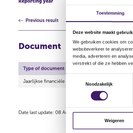
Reporting year
2025
Toestemming
Previous result
Deze website maakt gebruik
We gebruiken cookies om cont
Document
websiteverkeer te analyseren
media, adverteren en analys
verstrekt of die ze hebben v
Type of document
T
Jaarlijkse financiële verslaggeving
Noodzakelijk
o
e
s
t
Date last update: 08 August 2026
e
m
Weigeren
m