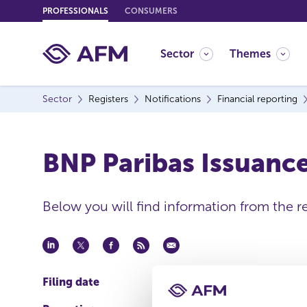
G
PROFESSIONALS
CONSUMERS
o
t
Sector
Themes
o
c
o
Sector
Registers
Notifications
Financial reporting
n
t
e
BNP Paribas Issuance 
n
t
Below you will find information from the r
Filing date
16 apr 2026