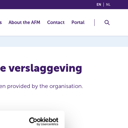
(ENGLISH)
(NEDERLA
EN
NL
s
About the AFM
Contact
Portal
le verslaggeving
een provided by the organisation.
BNP Paribas Issuance B.V.