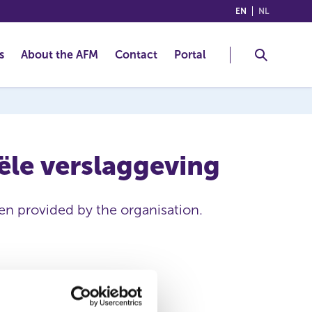
(ENGLISH)
(NEDERLA
EN
NL
s
About the AFM
Contact
Portal
iële verslaggeving
een provided by the organisation.
Agility Capital Holding Inc.