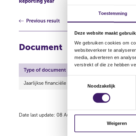
Reporting year
2025
Toestemming
Previous result
Deze website maakt gebruik
We gebruiken cookies om cont
Document
websiteverkeer te analyseren
media, adverteren en analys
verstrekt of die ze hebben v
Type of document
T
Jaarlijkse financiële verslaggeving
Noodzakelijk
o
e
s
t
Date last update: 08 August 2026
e
m
Weigeren
m