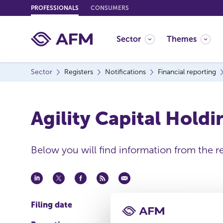
G
PROFESSIONALS
CONSUMERS
o
t
Sector
Themes
o
c
o
Sector
Registers
Notifications
Financial reporting
n
t
e
Agility Capital Holdi
n
t
Below you will find information from the r
Filing date
30 apr 2026