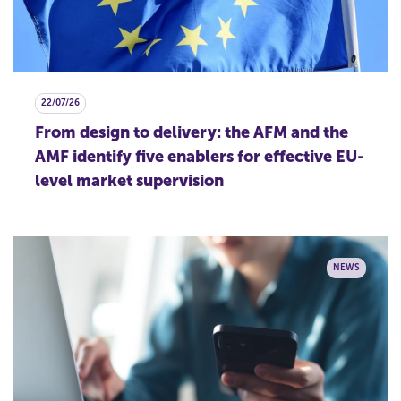
r
w
e
r
p
22/07/26
From design to delivery: the AFM and the
AMF identify five enablers for effective EU-
level market supervision
NEWS