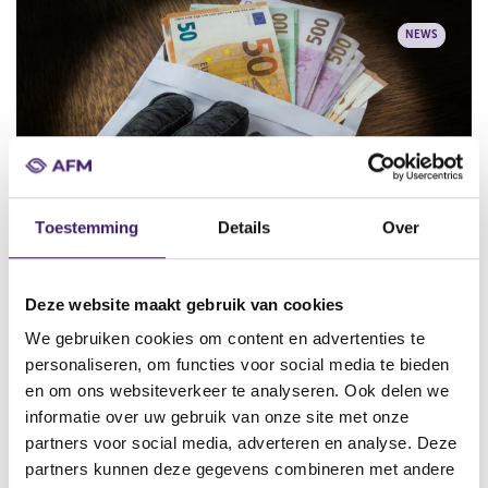
NEWS
Toestemming
Details
Over
02/05/25
Deze website maakt gebruik van cookies
Annex to the Guideline Wwft and Sanctions
Act 1977 for Crypto-assets service
We gebruiken cookies om content en advertenties te
providers
personaliseren, om functies voor social media te bieden
en om ons websiteverkeer te analyseren. Ook delen we
informatie over uw gebruik van onze site met onze
partners voor social media, adverteren en analyse. Deze
partners kunnen deze gegevens combineren met andere
NEWS