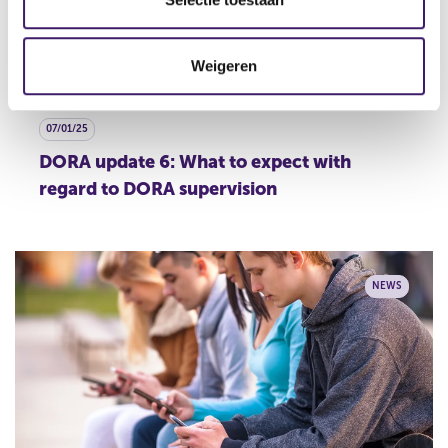
c
t
Weigeren
i
e
07/01/25
DORA update 6: What to expect with
regard to DORA supervision
NEWS