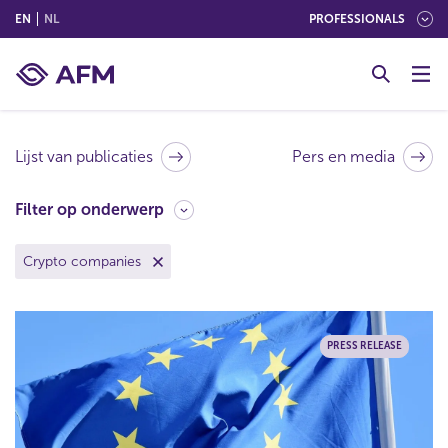
(ENGLISH)
(NEDERLANDS (NEDERLAND))
EN
NL
PROFESSIONALS
G
o
t
o
c
Lijst van publicaties
Pers en media
o
n
F
Filter op onderwerp
t
i
e
l
(klik om filter te verwijderen)
Crypto companies
n
t
t
e
r
o
PRESS RELEASE
p
o
n
d
e