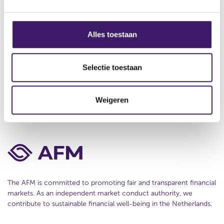
About us
g
e
s
Contact
s
Alles toestaan
e
Disclaimer
l
Privacy
e
Selectie toestaan
c
Cookie Policy
t
Weigeren
i
e
The AFM is committed to promoting fair and transparent financial
markets. As an independent market conduct authority, we
contribute to sustainable financial well-being in the Netherlands.