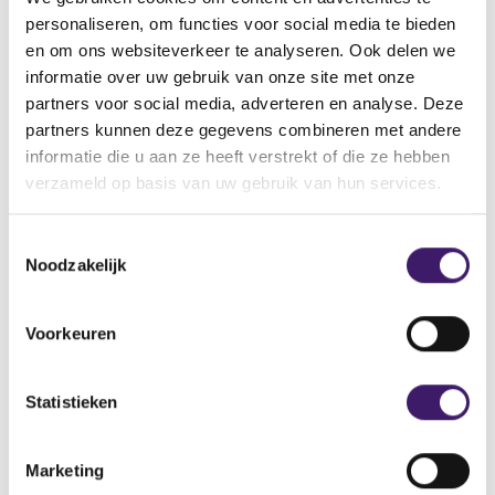
Back to Home Page
personaliseren, om functies voor social media te bieden
en om ons websiteverkeer te analyseren. Ook delen we
informatie over uw gebruik van onze site met onze
partners voor social media, adverteren en analyse. Deze
Search in the site
partners kunnen deze gegevens combineren met andere
informatie die u aan ze heeft verstrekt of die ze hebben
Search
S
verzameld op basis van uw gebruik van hun services.
e
a
T
r
Noodzakelijk
c
o
h
e
i
s
Voorkeuren
n
t
t
e
h
m
Statistieken
e
m
s
Archive
i
i
Marketing
n
t