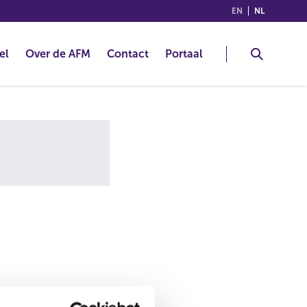
(ENGLISH)
(NEDERLA
EN
NL
el
Over de AFM
Contact
Portaal
alsnog de juiste