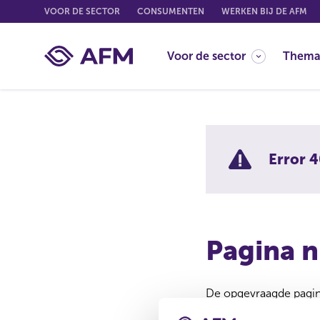
G
VOOR DE SECTOR
CONSUMENTEN
WERKEN BIJ DE AFM
o
t
Voor de sector
Thema
o
c
o
n
t
e
Error 4
n
t
Pagina n
De opgevraagde pagina
Misschien is de pagina