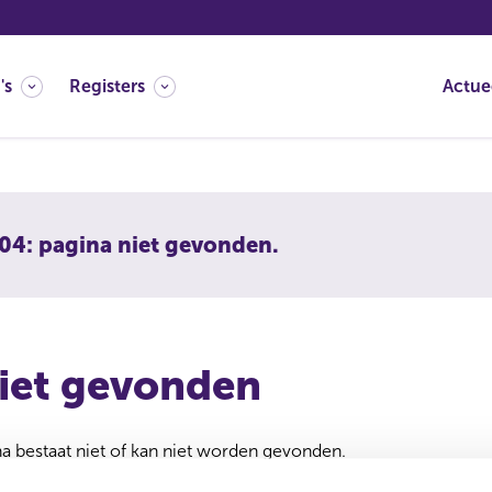
's
Registers
Actue
04: pagina niet gevonden.
iet gevonden
 bestaat niet of kan niet worden gevonden.
 verwijderd of verplaatst. U kunt de zoekfunctie gebruiken om 