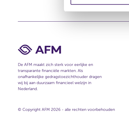
m
e
i
s
i
n
t
g
e
s
s
e
l
e
De AFM maakt zich sterk voor eerlijke en
c
transparante financiële markten. Als
t
onafhankelijke gedragstoezichthouder dragen
i
wij bij aan duurzaam financieel welzijn in
e
Nederland.
© Copyright AFM 2026 - alle rechten voorbehouden