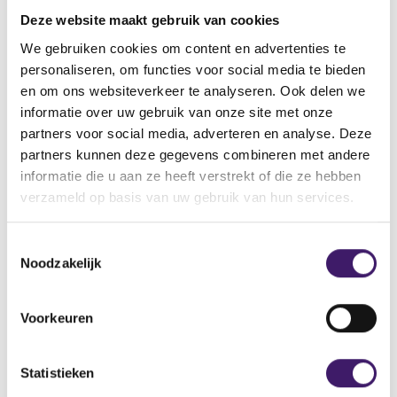
vinden.
Deze website maakt gebruik van cookies
Vindt u de pagina dan nog steeds niet, neemt u dan
contact met ons op via het contactformulier.
We gebruiken cookies om content en advertenties te
personaliseren, om functies voor social media te bieden
Back to Home Page
en om ons websiteverkeer te analyseren. Ook delen we
informatie over uw gebruik van onze site met onze
partners voor social media, adverteren en analyse. Deze
partners kunnen deze gegevens combineren met andere
informatie die u aan ze heeft verstrekt of die ze hebben
Zoek op de site
verzameld op basis van uw gebruik van hun services.
Zoeken
Z
T
o
Noodzakelijk
o
e
k
e
o
s
Voorkeuren
p
t
d
e
e
m
Statistieken
s
m