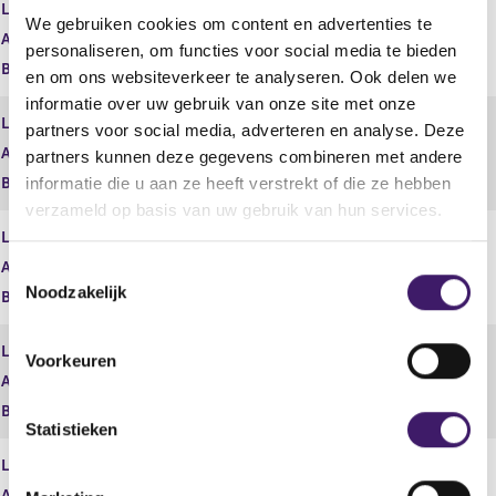
Land
Kroatië
We gebruiken cookies om content en advertenties te
Activiteit
A1 - C6
personaliseren, om functies voor social media te bieden
Begindatum
02 feb 2024
en om ons websiteverkeer te analyseren. Ook delen we
informatie over uw gebruik van onze site met onze
Land
Kroatië
partners voor social media, adverteren en analyse. Deze
Activiteit
A2 - C5
partners kunnen deze gegevens combineren met andere
informatie die u aan ze heeft verstrekt of die ze hebben
Begindatum
02 feb 2024
verzameld op basis van uw gebruik van hun services.
Land
Kroatië
Activiteit
A2 - C6
T
Noodzakelijk
o
Begindatum
02 feb 2024
e
s
Land
Letland
Voorkeuren
t
Activiteit
A1 - C5
e
Begindatum
02 feb 2024
m
Statistieken
m
Land
Letland
i
Activiteit
A1 - C6