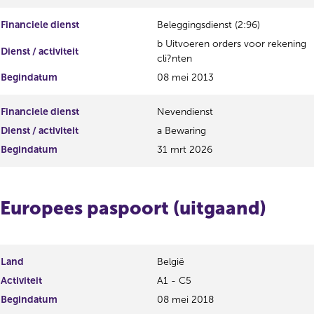
t
i
e
s
Financiele dienst
Beleggingsdienst (2:96)
r
t
b Uitvoeren orders voor rekening
r
e
Dienst / activiteit
cli?nten
e
r
s
r
Begindatum
08 mei 2013
u
e
l
s
Financiele dienst
Nevendienst
t
u
a
l
Dienst / activiteit
a Bewaring
a
t
Begindatum
31 mrt 2026
t
a
a
t
Europees paspoort (uitgaand)
Land
België
Activiteit
A1 - C5
Begindatum
08 mei 2018