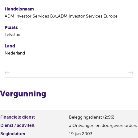
Handelsnaam
ADM Investor Services B.V.,ADM Investor Services Europe
Plaats
Lelystad
Land
Nederland
V
V
o
o
r
l
i
g
Vergunning
g
e
e
n
r
d
e
e
Financiele dienst
Beleggingsdienst (2:96)
g
r
Dienst / activiteit
a Ontvangen en doorgeven orders
i
e
s
g
Begindatum
19 jun 2003