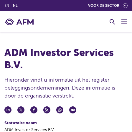
(ENGLISH)
(NEDERLANDS (NEDERLAND))
EN
NL
VOOR DE SECTOR
G
o
t
o
c
ADM Investor Services
o
n
B.V.
t
e
n
Hieronder vindt u informatie uit het register
t
beleggingsondernemingen. Deze informatie is
door de organisatie verstrekt.
Statutaire naam
ADM Investor Services B.V.