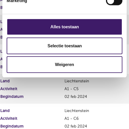
Marketing
n
Begindatum
02 feb 2024
g
s
Land
Letland
s
Alles toestaan
Activiteit
A2 - C5
e
Begindatum
02 feb 2024
l
e
Selectie toestaan
Land
Letland
c
t
Activiteit
A2 - C6
Weigeren
i
Begindatum
02 feb 2024
e
Land
Liechtenstein
Activiteit
A1 - C5
Begindatum
02 feb 2024
Land
Liechtenstein
Activiteit
A1 - C6
Begindatum
02 feb 2024