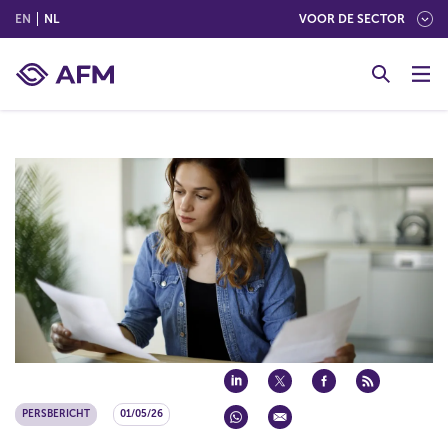
(ENGLISH)
(NEDERLANDS (NEDERLAND))
EN
NL
VOOR DE SECTOR
G
o
t
o
c
o
n
t
e
n
t
PERSBERICHT
01/05/26