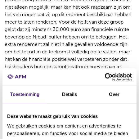
niet alleen mogelijk, maar kan het ook raadzaam zijn om
het vermogen dat zij op dit moment beschikbaar hebben
meer te laten renderen. Voor de helft van deze groep
geldt dat zij minstens 30.000 euro aan financiële ruimte
bovenop de Nibud-buffer hebben om te beleggen. Het
extra rendement zal niet in alle gevallen voldoende zijn
om het tekort in de toekomst volledig op te vullen, maar
het kan de financiële positie wel verbeteren zonder dat
huishoudens hun consumptiepatroon hoeven aan te
passen.
Toestemming
Details
Over
Redenen om niet te beleggen:
kennis, risico‑perceptie en
persoonlijke voorkeuren
Deze website maakt gebruik van cookies
We gebruiken cookies om content en advertenties te
Gebrek aan kennis is de meest genoemde reden om niet
personaliseren, om functies voor social media te bieden
te beleggen. Daarnaast ervaren veel huishoudens