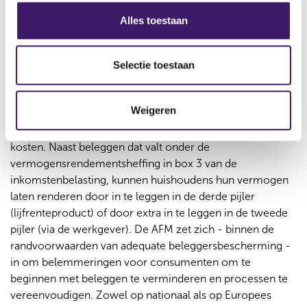
s
De AFM streeft naar duurzaam financieel welzijn voor alle
Alles toestaan
e
consumenten. Verstandige vermogensopbouw is hier een
l
essentieel onderdeel van. Beleggen kan op verschillende
e
manieren: zelfstandig, met advies of via
Selectie toestaan
c
vermogensbeheer. Daarbij is het belangrijk dat
t
huishoudens alleen beleggen met geld dat zij op de lange
Weigeren
i
termijn kunnen missen, dat ze voldoende spreiden (zowel
e
in producten als over tijd), en zich bewust zijn van de
kosten. Naast beleggen dat valt onder de
vermogensrendementsheffing in box 3 van de
inkomstenbelasting, kunnen huishoudens hun vermogen
laten renderen door in te leggen in de derde pijler
(lijfrenteproduct) of door extra in te leggen in de tweede
pijler (via de werkgever). De AFM zet zich - binnen de
randvoorwaarden van adequate beleggersbescherming -
in om belemmeringen voor consumenten om te
beginnen met beleggen te verminderen en processen te
vereenvoudigen. Zowel op nationaal als op Europees