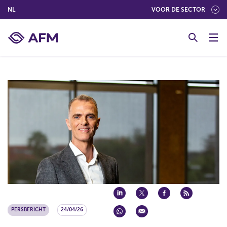
(NEDERLANDS (NEDERLAND))
NL
VOOR DE SECTOR
G
o
t
o
c
o
n
t
e
n
t
PERSBERICHT
24/04/26