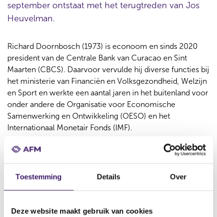
september ontstaat met het terugtreden van Jos
Heuvelman.
Richard Doornbosch (1973) is econoom en sinds 2020
president van de Centrale Bank van Curacao en Sint
Maarten (CBCS). Daarvoor vervulde hij diverse functies bij
het ministerie van Financiën en Volksgezondheid, Welzijn
en Sport en werkte een aantal jaren in het buitenland voor
onder andere de Organisatie voor Economische
Samenwerking en Ontwikkeling (OESO) en het
Internationaal Monetair Fonds (IMF).
Rode lijn in de carrière van Doornbosch is het leiding
geven aan grote strategische veranderingstrajecten. Hij is
een stevige bestuurder met een sterke financiële
Toestemming
Details
Over
achtergrond en uitgebreide internationale ervaring.
Doornbosch beschikt over een breed netwerk binnen
Nederland en internationaal.
Deze website maakt gebruik van cookies