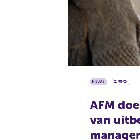
NIEUWS
23/09/24
AFM doe
van uitb
managem