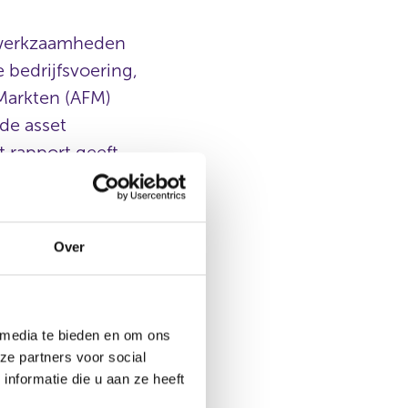
 werkzaamheden
e bedrijfsvoering,
 Markten (AFM)
de asset
 rapport geeft
sen.
o’s
Over
 media te bieden en om ons
ar dat zij op
ze partners voor social
ng van risico’s. Zo
nformatie die u aan ze heeft
walificeert als
e beperkt na over