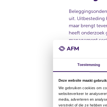
Beleggingsonder
uit. Uitbesteding 
maar brengt teven
heeft onderzoek 
management secto
ook aanbevelinge
Doorlopend
Toestemming
onvoldoen
Deze website maakt gebruik
We gebruiken cookies om cont
De AFM constateert d
websiteverkeer te analyseren
onderdelen regelmatig
media, adverteren en analys
hebben ondernemingen 
verstrekt of die ze hebben v
uitbesteding. Bij de 