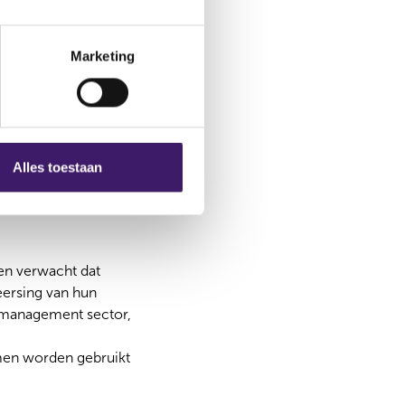
s een consistente en
de AFM aandacht voor
Marketing
 opgesteld voor
Alles toestaan
n waarin duidelijk
 houden van
en verwacht dat
ersing van hun
 management sector,
men worden gebruikt