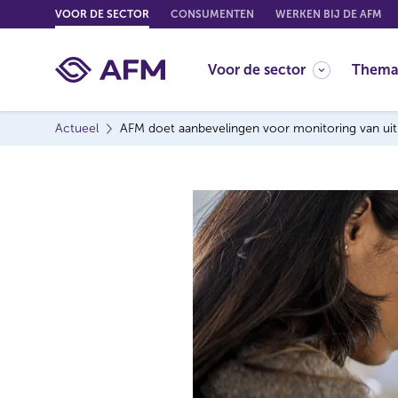
G
VOOR DE SECTOR
CONSUMENTEN
WERKEN BIJ DE AFM
o
t
Voor de sector
Thema
o
c
o
Actueel
AFM doet aanbevelingen voor monitoring van ui
n
t
e
n
t