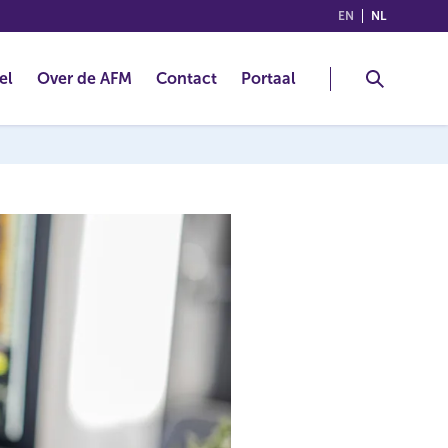
(ENGLISH)
(NEDERLA
EN
NL
el
Over de AFM
Contact
Portaal