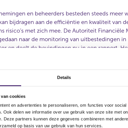
nemingen en beheerders besteden steeds meer
kan bijdragen aan de efficiëntie en kwaliteit van d
s risico’s met zich mee. De Autoriteit Financiële
gedaan naar de monitoring van uitbestedingen in 
r en deelt de bevindingen nu in een rapport. Het
n om doorlopend uitbestedingsrisico’s te beheer
e beheersing uitbestedingsrisic
Details
de
 van cookies
ent en advertenties te personaliseren, om functies voor social
at ondernemingen weliswaar hun uitbestedingen monitoren, ma
. Ook delen we informatie over uw gebruik van onze site met on
 uitgangspunten gebruiken die leiden tot onvoldoende beheersi
e. Deze partners kunnen deze gegevens combineren met andere i
soms geen consistent proces om te bepalen wat wel en niet k
erzameld op basis van uw gebruik van hun services.
inrichting van uitbestedingen denken ondernemingen vaak nog t