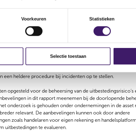
ken die voorsorteren op de monitoring later en ontbreekt som
rond van risico’s. Daarnaast zijn er specifieke situaties waar 
Voorkeuren
Statistieken
ding binnen de groep en uitbesteding van ICT.
gen voor ondernemingen
dingen uit het onderzoek heeft de AFM twintig aanbevelingen
Selectie toestaan
iseert de AFM onder andere om schriftelijk beleid op te stelle
eer sprake is van uitbesteding, een integraal overzicht bij te
en een heldere procedure bij incidenten op te stellen.
en opgesteld voor de beheersing van de uitbestedingsrisico’s 
bevelingen in dit rapport meenemen bij de doorlopende behe
 het onderzoek is gehouden onder ondernemingen in de asset
 breder relevant. De aanbevelingen kunnen ook door andere
gen zoals handelaren voor eigen rekening en handelsplatfor
 uitbestedingen te evalueren.