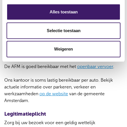
s
Postbus 11723
s
1001 GS AMSTERDAM
Alles toestaan
e
l
Bezoekadres
e
Selectie toestaan
c
Vijzelgracht 50
t
1017 HS AMSTERDAM
Weigeren
i
(adres parkeergarage: Nieuwe Weteringstraat 5)
e
De AFM is goed bereikbaar met het
openbaar vervoer
.
Ons kantoor is soms lastig bereikbaar per auto. Bekijk
actuele informatie over parkeren, verkeer en
werkzaamheden
op de website
van de gemeente
Amsterdam.
Legitimatieplicht
Zorg bij uw bezoek voor een geldig wettelijk