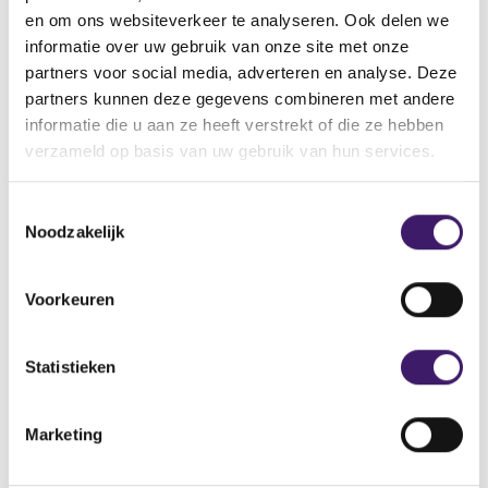
specifiek financieel product?
en om ons websiteverkeer te analyseren. Ook delen we
informatie over uw gebruik van onze site met onze
Meer weergeven
partners voor social media, adverteren en analyse. Deze
partners kunnen deze gegevens combineren met andere
informatie die u aan ze heeft verstrekt of die ze hebben
verzameld op basis van uw gebruik van hun services.
Staat uw vraag er niet bij? Ga naar een van de
T
contactformulieren.
Noodzakelijk
o
e
s
Voorkeuren
Contactformulier voor consumenten
t
e
Contactformulier voor de sector
m
Statistieken
m
Postadres
i
Marketing
n
g
Autoriteit Financiële Markten