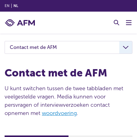
(ENGLISH)
(NEDERLANDS (NEDERLAND))
EN
NL
G
o
t
o
c
Contact met de AFM
o
n
t
Contact met de AFM
e
n
U kunt switchen tussen de twee tabbladen met
t
veelgestelde vragen. Media kunnen voor
persvragen of interviewverzoeken contact
opnemen met
woordvoering
.