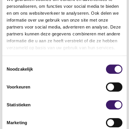
Back to Home Page
personaliseren, om functies voor social media te bieden
en om ons websiteverkeer te analyseren. Ook delen we
informatie over uw gebruik van onze site met onze
partners voor social media, adverteren en analyse. Deze
Search in the site
partners kunnen deze gegevens combineren met andere
informatie die u aan ze heeft verstrekt of die ze hebben
Search
S
verzameld op basis van uw gebruik van hun services.
e
a
T
r
Noodzakelijk
c
o
h
e
i
s
Voorkeuren
n
t
t
e
h
m
Statistieken
e
m
s
Archive
i
i
Marketing
n
t