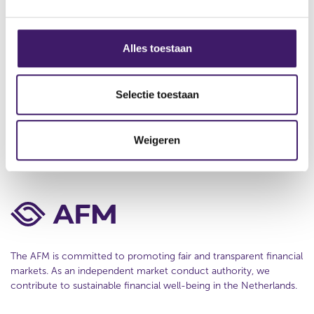
About us
g
e
s
Contact
s
Alles toestaan
e
Disclaimer
l
Privacy
e
Selectie toestaan
c
Cookie Policy
t
Weigeren
i
e
The AFM is committed to promoting fair and transparent financial
markets. As an independent market conduct authority, we
contribute to sustainable financial well-being in the Netherlands.