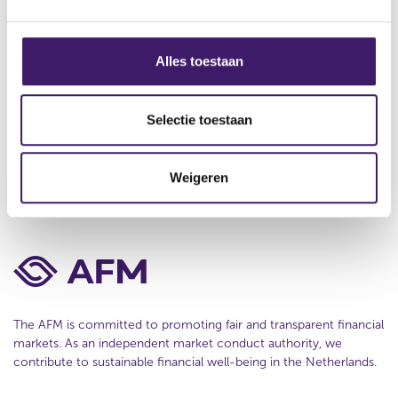
About us
g
e
s
Contact
s
Alles toestaan
e
Disclaimer
l
Privacy
e
Selectie toestaan
c
Cookie Policy
t
Weigeren
i
e
The AFM is committed to promoting fair and transparent financial
markets. As an independent market conduct authority, we
contribute to sustainable financial well-being in the Netherlands.