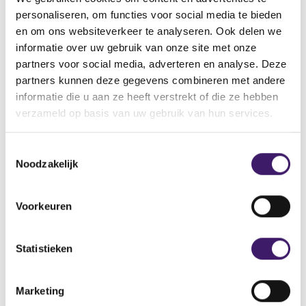
Back to Home Page
personaliseren, om functies voor social media te bieden
en om ons websiteverkeer te analyseren. Ook delen we
informatie over uw gebruik van onze site met onze
partners voor social media, adverteren en analyse. Deze
Search in the site
partners kunnen deze gegevens combineren met andere
informatie die u aan ze heeft verstrekt of die ze hebben
Search
S
verzameld op basis van uw gebruik van hun services.
e
a
T
r
Noodzakelijk
c
o
h
e
i
s
Voorkeuren
n
t
t
e
h
m
Statistieken
e
m
s
Archive
i
i
Marketing
n
t