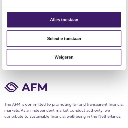
About us
g
e
s
Contact
s
Alles toestaan
e
Disclaimer
l
Privacy
e
Selectie toestaan
c
Cookie Policy
t
Weigeren
i
e
The AFM is committed to promoting fair and transparent financial
markets. As an independent market conduct authority, we
contribute to sustainable financial well-being in the Netherlands.