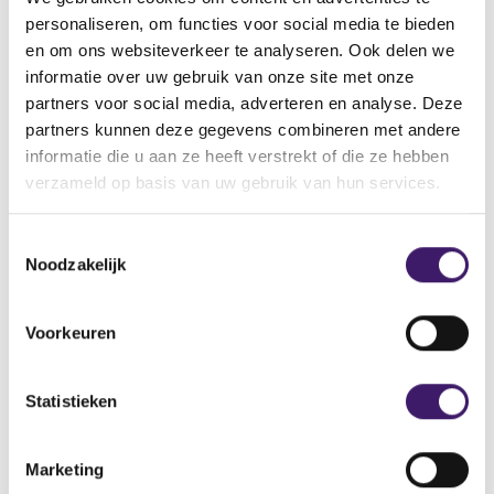
Back to Home Page
personaliseren, om functies voor social media te bieden
en om ons websiteverkeer te analyseren. Ook delen we
informatie over uw gebruik van onze site met onze
partners voor social media, adverteren en analyse. Deze
Search in the site
partners kunnen deze gegevens combineren met andere
informatie die u aan ze heeft verstrekt of die ze hebben
Search
S
verzameld op basis van uw gebruik van hun services.
e
a
T
r
Noodzakelijk
c
o
h
e
i
s
Voorkeuren
n
t
t
e
h
m
Statistieken
e
m
s
Archive
i
i
Marketing
n
t