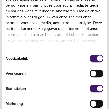
Back to Home Page
personaliseren, om functies voor social media te bieden
en om ons websiteverkeer te analyseren. Ook delen we
informatie over uw gebruik van onze site met onze
partners voor social media, adverteren en analyse. Deze
Search in the site
partners kunnen deze gegevens combineren met andere
informatie die u aan ze heeft verstrekt of die ze hebben
Search
S
verzameld op basis van uw gebruik van hun services.
e
a
T
r
Noodzakelijk
c
o
h
e
i
s
Voorkeuren
n
t
t
e
h
m
Statistieken
e
m
s
Archive
i
i
Marketing
n
t