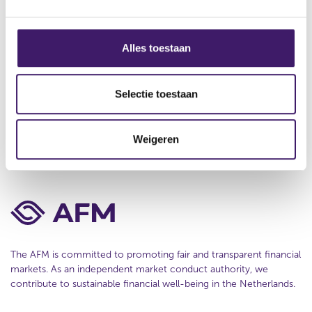
About us
g
e
s
Contact
s
Alles toestaan
e
Disclaimer
l
Privacy
e
Selectie toestaan
c
Cookie Policy
t
Weigeren
i
e
The AFM is committed to promoting fair and transparent financial
markets. As an independent market conduct authority, we
contribute to sustainable financial well-being in the Netherlands.