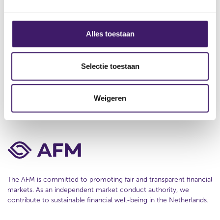
About us
g
e
s
Contact
s
Alles toestaan
e
Disclaimer
l
Privacy
e
Selectie toestaan
c
Cookie Policy
t
Weigeren
i
e
The AFM is committed to promoting fair and transparent financial
markets. As an independent market conduct authority, we
contribute to sustainable financial well-being in the Netherlands.