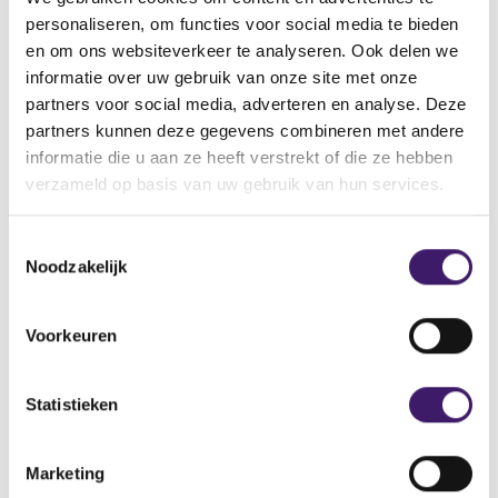
Back to Home Page
personaliseren, om functies voor social media te bieden
en om ons websiteverkeer te analyseren. Ook delen we
informatie over uw gebruik van onze site met onze
partners voor social media, adverteren en analyse. Deze
Search in the site
partners kunnen deze gegevens combineren met andere
informatie die u aan ze heeft verstrekt of die ze hebben
Search
S
verzameld op basis van uw gebruik van hun services.
e
a
T
r
Noodzakelijk
c
o
h
e
i
s
Voorkeuren
n
t
t
e
h
m
Statistieken
e
m
s
Archive
i
i
Marketing
n
t