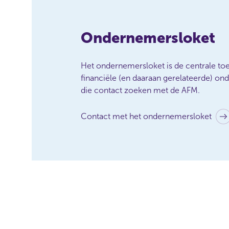
u
z
a
Ondernemersloket
k
e
n
Het ondernemersloket is de centrale to
w
financiële (en daaraan gerelateerde) o
i
die contact zoeken met de AFM.
l
t
Contact met het ondernemersloket
d
o
e
n