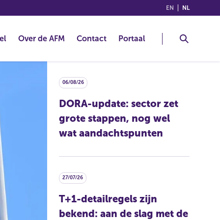
(ENGLISH)
(NEDERLA
EN
NL
el
Over de AFM
Contact
Portaal
06/08/26
DORA-update: sector zet
grote stappen, nog wel
wat aandachtspunten
27/07/26
T+1-detailregels zijn
bekend: aan de slag met de