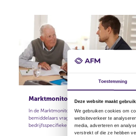
a
a
r
o
p
z
o
e
k
?
Toestemming
Marktmonitor
Deze website maakt gebruik
In de Marktmonitor adviseurs en
We gebruiken cookies om cont
bemiddelaars vragen wij diverse
websiteverkeer te analyseren
bedrijfsspecifieke gegevens uit.
media, adverteren en analys
verstrekt of die ze hebben v