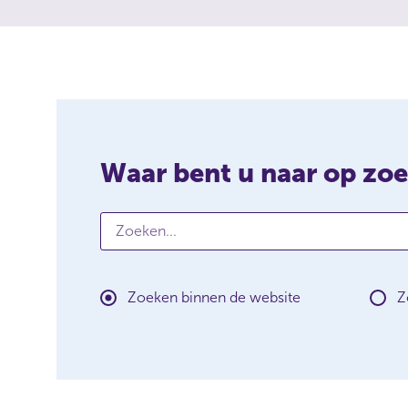
Waar bent u naar op zo
Zoeken...
W
a
a
r
Zoeken binnen de website
Z
b
e
n
t
u
n