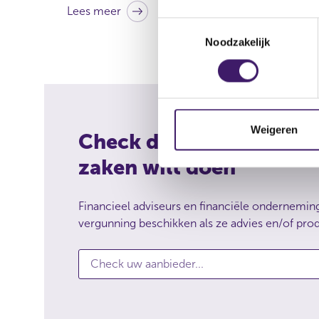
Lees meer
T
Noodzakelijk
o
e
s
t
e
m
Weigeren
Check de onderneming
m
zaken wilt doen
i
n
g
Financieel adviseurs en financiële ondernemi
s
vergunning beschikken als ze advies en/of pro
s
e
Check uw aanbieder...
C
l
h
e
e
c
c
t
k