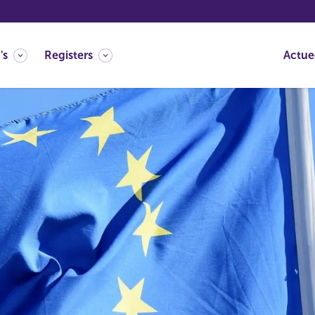
's
Registers
Actue