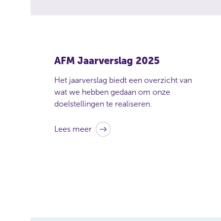
i
d
e
e
o
n
d
AFM Jaarverslag 2025
e
r
Het jaarverslag biedt een overzicht van
n
wat we hebben gedaan om onze
e
doelstellingen te realiseren.
m
i
Lees meer
n
g
w
a
a
r
m
e
e