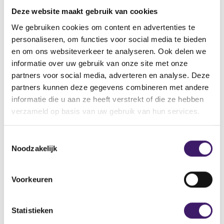
vinden.
Deze website maakt gebruik van cookies
Vindt u de pagina dan nog steeds niet, neemt u dan
contact met ons op via het contactformulier.
We gebruiken cookies om content en advertenties te
personaliseren, om functies voor social media te bieden
Back to Home Page
en om ons websiteverkeer te analyseren. Ook delen we
informatie over uw gebruik van onze site met onze
partners voor social media, adverteren en analyse. Deze
partners kunnen deze gegevens combineren met andere
informatie die u aan ze heeft verstrekt of die ze hebben
Zoek op de site
verzameld op basis van uw gebruik van hun services.
Zoeken
Z
T
o
Noodzakelijk
o
e
k
e
o
s
Voorkeuren
p
t
d
e
e
m
Statistieken
s
m