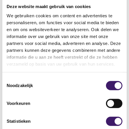
vinden.
Deze website maakt gebruik van cookies
Vindt u de pagina dan nog steeds niet, neemt u dan
contact met ons op via het contactformulier.
We gebruiken cookies om content en advertenties te
personaliseren, om functies voor social media te bieden
Back to Home Page
en om ons websiteverkeer te analyseren. Ook delen we
informatie over uw gebruik van onze site met onze
partners voor social media, adverteren en analyse. Deze
partners kunnen deze gegevens combineren met andere
informatie die u aan ze heeft verstrekt of die ze hebben
Zoek op de site
verzameld op basis van uw gebruik van hun services.
Zoeken
Z
T
o
Noodzakelijk
o
e
k
e
o
s
Voorkeuren
p
t
d
e
e
m
Statistieken
s
m