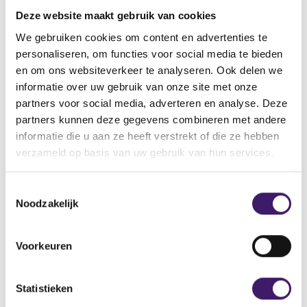
vinden.
Deze website maakt gebruik van cookies
Vindt u de pagina dan nog steeds niet, neemt u dan
contact met ons op via het contactformulier.
We gebruiken cookies om content en advertenties te
personaliseren, om functies voor social media te bieden
Back to Home Page
en om ons websiteverkeer te analyseren. Ook delen we
informatie over uw gebruik van onze site met onze
partners voor social media, adverteren en analyse. Deze
partners kunnen deze gegevens combineren met andere
informatie die u aan ze heeft verstrekt of die ze hebben
Zoek op de site
verzameld op basis van uw gebruik van hun services.
Zoeken
Z
T
o
Noodzakelijk
o
e
k
e
o
s
Voorkeuren
p
t
d
e
e
m
Statistieken
s
m