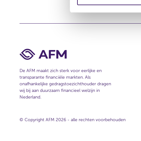
m
e
i
s
i
n
t
g
e
s
s
e
l
e
De AFM maakt zich sterk voor eerlijke en
c
transparante financiële markten. Als
t
onafhankelijke gedragstoezichthouder dragen
i
wij bij aan duurzaam financieel welzijn in
e
Nederland.
© Copyright AFM 2026 - alle rechten voorbehouden