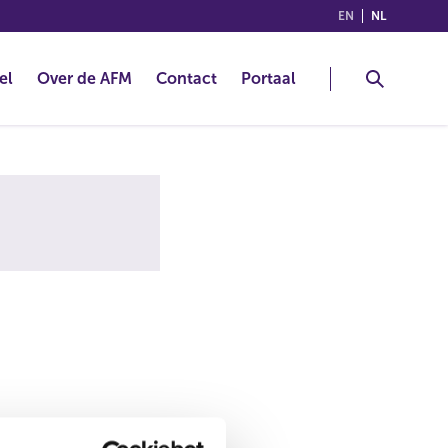
(ENGLISH)
(NEDERLA
EN
NL
el
Over de AFM
Contact
Portaal
alsnog de juiste