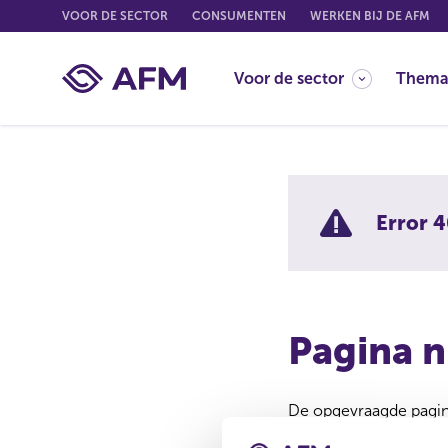
G
VOOR DE SECTOR
CONSUMENTEN
WERKEN BIJ DE AFM
o
t
Voor de sector
Thema
o
c
o
n
t
e
Error 4
n
t
Pagina n
De opgevraagde pagina
Misschien is de pagina