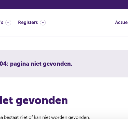
's
Registers
Actue
04: pagina niet gevonden.
iet gevonden
 bestaat niet of kan niet worden gevonden.
 verwijderd of verplaatst. U kunt de zoekfunctie gebruiken om 