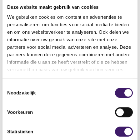
vinden.
Deze website maakt gebruik van cookies
Vindt u de pagina dan nog steeds niet, neemt u dan
contact met ons op via het contactformulier.
We gebruiken cookies om content en advertenties te
personaliseren, om functies voor social media te bieden
Back to Home Page
en om ons websiteverkeer te analyseren. Ook delen we
informatie over uw gebruik van onze site met onze
partners voor social media, adverteren en analyse. Deze
partners kunnen deze gegevens combineren met andere
informatie die u aan ze heeft verstrekt of die ze hebben
Zoek op de site
verzameld op basis van uw gebruik van hun services.
Zoeken
Z
T
o
Noodzakelijk
o
e
k
e
o
s
Voorkeuren
p
t
d
e
e
m
Statistieken
s
m