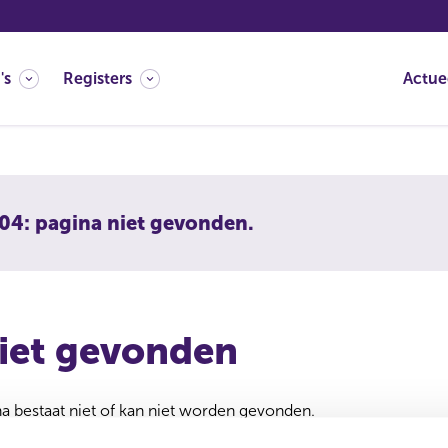
's
Registers
Actue
04: pagina niet gevonden.
iet gevonden
 bestaat niet of kan niet worden gevonden.
 verwijderd of verplaatst. U kunt de zoekfunctie gebruiken om 