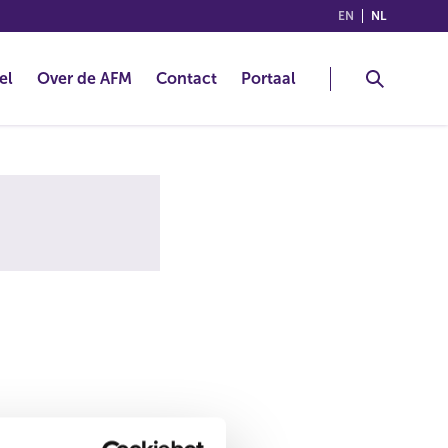
(ENGLISH)
(NEDERLA
EN
NL
el
Over de AFM
Contact
Portaal
alsnog de juiste