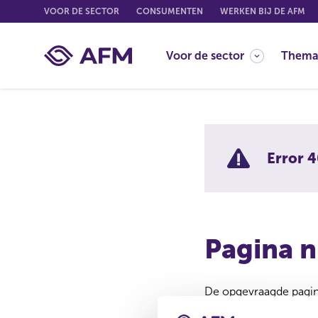
G
VOOR DE SECTOR
CONSUMENTEN
WERKEN BIJ DE AFM
o
t
Voor de sector
Thema
o
c
o
n
t
e
Error 4
n
t
Pagina n
De opgevraagde pagina
Misschien is de pagina