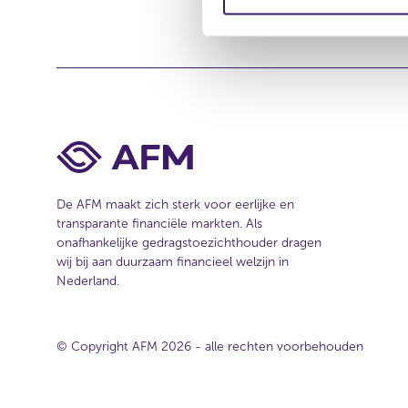
m
e
i
s
i
n
t
g
e
s
s
e
l
e
De AFM maakt zich sterk voor eerlijke en
c
transparante financiële markten. Als
t
onafhankelijke gedragstoezichthouder dragen
i
wij bij aan duurzaam financieel welzijn in
e
Nederland.
© Copyright AFM 2026 - alle rechten voorbehouden