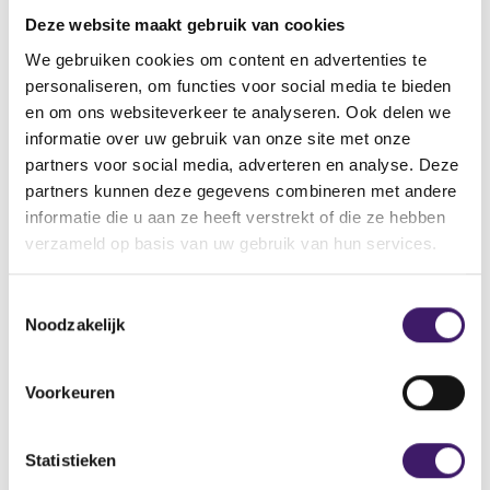
vinden.
Deze website maakt gebruik van cookies
Vindt u de pagina dan nog steeds niet, neemt u dan
contact met ons op via het contactformulier.
We gebruiken cookies om content en advertenties te
personaliseren, om functies voor social media te bieden
Back to Home Page
en om ons websiteverkeer te analyseren. Ook delen we
informatie over uw gebruik van onze site met onze
partners voor social media, adverteren en analyse. Deze
partners kunnen deze gegevens combineren met andere
informatie die u aan ze heeft verstrekt of die ze hebben
Zoek op de site
verzameld op basis van uw gebruik van hun services.
Zoeken
Z
T
o
Noodzakelijk
o
e
k
e
o
s
Voorkeuren
p
t
d
e
e
m
Statistieken
s
m