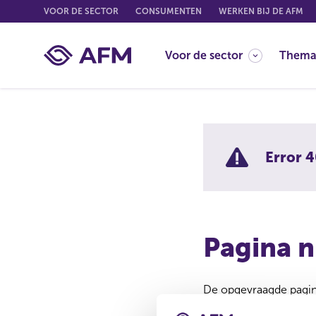
G
VOOR DE SECTOR
CONSUMENTEN
WERKEN BIJ DE AFM
o
t
Voor de sector
Thema
o
c
o
n
t
e
Error 4
n
t
Pagina n
De opgevraagde pagina
Misschien is de pagina