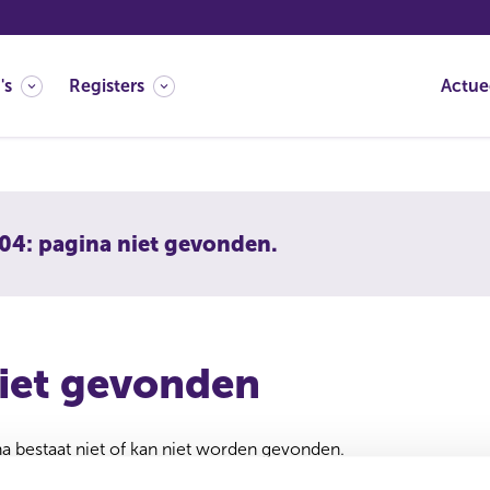
's
Registers
Actue
04: pagina niet gevonden.
iet gevonden
 bestaat niet of kan niet worden gevonden.
 verwijderd of verplaatst. U kunt de zoekfunctie gebruiken om 