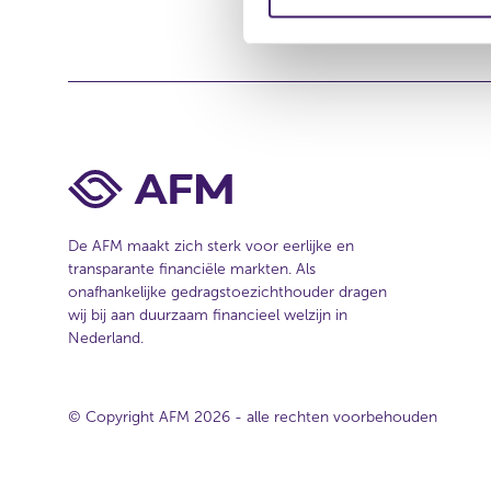
m
e
i
s
i
n
t
g
e
s
s
e
l
e
De AFM maakt zich sterk voor eerlijke en
c
transparante financiële markten. Als
t
onafhankelijke gedragstoezichthouder dragen
i
wij bij aan duurzaam financieel welzijn in
e
Nederland.
© Copyright AFM 2026 - alle rechten voorbehouden