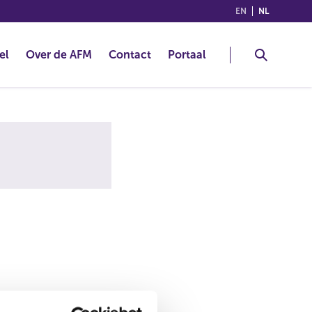
(ENGLISH)
(NEDERLA
EN
NL
el
Over de AFM
Contact
Portaal
alsnog de juiste