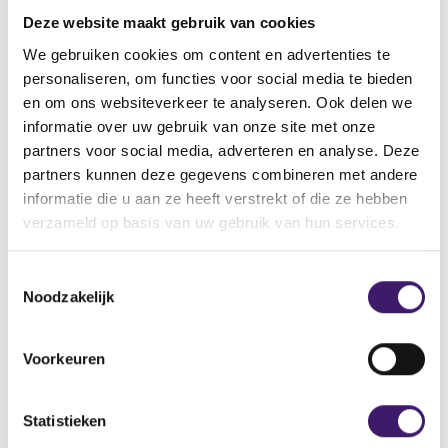
vinden.
Deze website maakt gebruik van cookies
Vindt u de pagina dan nog steeds niet, neemt u dan
contact met ons op via het contactformulier.
We gebruiken cookies om content en advertenties te
personaliseren, om functies voor social media te bieden
Back to Home Page
en om ons websiteverkeer te analyseren. Ook delen we
informatie over uw gebruik van onze site met onze
partners voor social media, adverteren en analyse. Deze
partners kunnen deze gegevens combineren met andere
informatie die u aan ze heeft verstrekt of die ze hebben
Zoek op de site
verzameld op basis van uw gebruik van hun services.
Zoeken
Z
T
o
Noodzakelijk
o
e
k
e
o
s
Voorkeuren
p
t
d
e
e
m
Statistieken
s
m