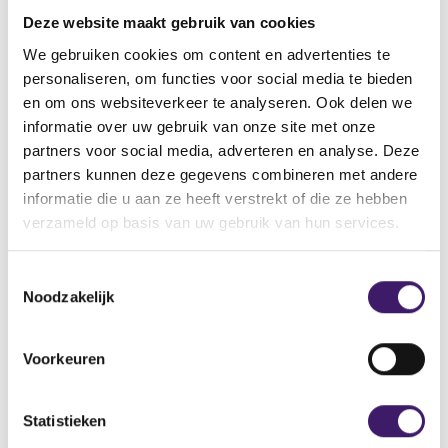
vinden.
Deze website maakt gebruik van cookies
Vindt u de pagina dan nog steeds niet, neemt u dan
contact met ons op via het contactformulier.
We gebruiken cookies om content en advertenties te
personaliseren, om functies voor social media te bieden
Back to Home Page
en om ons websiteverkeer te analyseren. Ook delen we
informatie over uw gebruik van onze site met onze
partners voor social media, adverteren en analyse. Deze
partners kunnen deze gegevens combineren met andere
informatie die u aan ze heeft verstrekt of die ze hebben
Zoek op de site
verzameld op basis van uw gebruik van hun services.
Zoeken
Z
T
o
Noodzakelijk
o
e
k
e
o
s
Voorkeuren
p
t
d
e
e
m
Statistieken
s
m