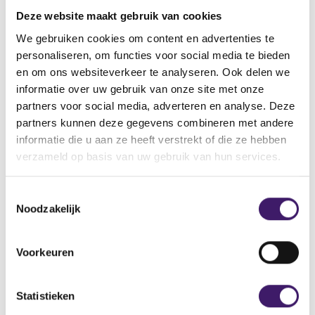
vinden.
Deze website maakt gebruik van cookies
Vindt u de pagina dan nog steeds niet, neemt u dan
contact met ons op via het contactformulier.
We gebruiken cookies om content en advertenties te
personaliseren, om functies voor social media te bieden
Back to Home Page
en om ons websiteverkeer te analyseren. Ook delen we
informatie over uw gebruik van onze site met onze
partners voor social media, adverteren en analyse. Deze
partners kunnen deze gegevens combineren met andere
informatie die u aan ze heeft verstrekt of die ze hebben
Zoek op de site
verzameld op basis van uw gebruik van hun services.
Zoeken
Z
T
o
Noodzakelijk
o
e
k
e
o
s
Voorkeuren
p
t
d
e
e
m
Statistieken
s
m