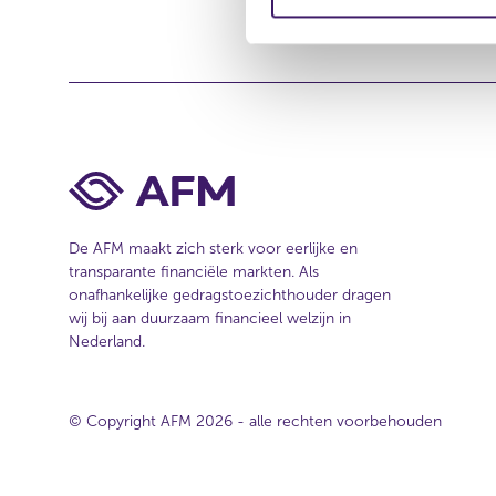
m
e
i
s
i
n
t
g
e
s
s
e
l
e
De AFM maakt zich sterk voor eerlijke en
c
transparante financiële markten. Als
t
onafhankelijke gedragstoezichthouder dragen
i
wij bij aan duurzaam financieel welzijn in
e
Nederland.
© Copyright AFM 2026 - alle rechten voorbehouden