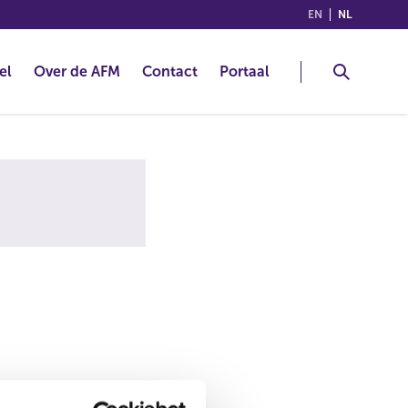
(ENGLISH)
(NEDERLA
EN
NL
el
Over de AFM
Contact
Portaal
alsnog de juiste