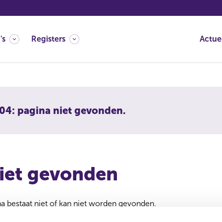
's
Registers
Actue
04: pagina niet gevonden.
iet gevonden
 bestaat niet of kan niet worden gevonden.
 verwijderd of verplaatst. U kunt de zoekfunctie gebruiken om 