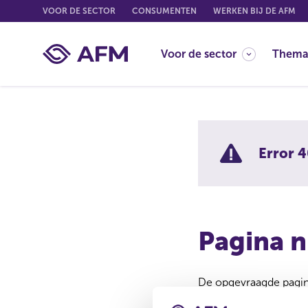
G
VOOR DE SECTOR
CONSUMENTEN
WERKEN BIJ DE AFM
o
t
Voor de sector
Thema
o
c
o
n
t
e
Error 4
n
t
Pagina n
De opgevraagde pagina
Misschien is de pagina