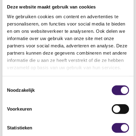
vinden.
Deze website maakt gebruik van cookies
Vindt u de pagina dan nog steeds niet, neemt u dan
contact met ons op via het contactformulier.
We gebruiken cookies om content en advertenties te
personaliseren, om functies voor social media te bieden
Back to Home Page
en om ons websiteverkeer te analyseren. Ook delen we
informatie over uw gebruik van onze site met onze
partners voor social media, adverteren en analyse. Deze
partners kunnen deze gegevens combineren met andere
informatie die u aan ze heeft verstrekt of die ze hebben
Zoek op de site
verzameld op basis van uw gebruik van hun services.
Zoeken
Z
T
o
Noodzakelijk
o
e
k
e
o
s
Voorkeuren
p
t
d
e
e
m
Statistieken
s
m