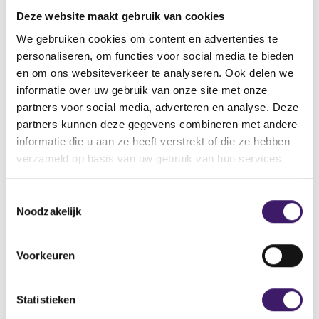
vinden.
Deze website maakt gebruik van cookies
Vindt u de pagina dan nog steeds niet, neemt u dan
contact met ons op via het contactformulier.
We gebruiken cookies om content en advertenties te
personaliseren, om functies voor social media te bieden
Back to Home Page
en om ons websiteverkeer te analyseren. Ook delen we
informatie over uw gebruik van onze site met onze
partners voor social media, adverteren en analyse. Deze
partners kunnen deze gegevens combineren met andere
informatie die u aan ze heeft verstrekt of die ze hebben
Zoek op de site
verzameld op basis van uw gebruik van hun services.
Zoeken
Z
T
o
Noodzakelijk
o
e
k
e
o
s
Voorkeuren
p
t
d
e
e
m
Statistieken
s
m