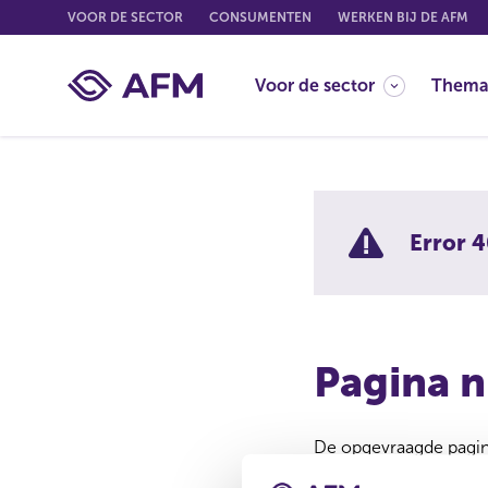
G
VOOR DE SECTOR
CONSUMENTEN
WERKEN BIJ DE AFM
o
t
Voor de sector
Thema
o
c
o
n
t
e
Error 4
n
t
Pagina n
De opgevraagde pagina
Misschien is de pagina