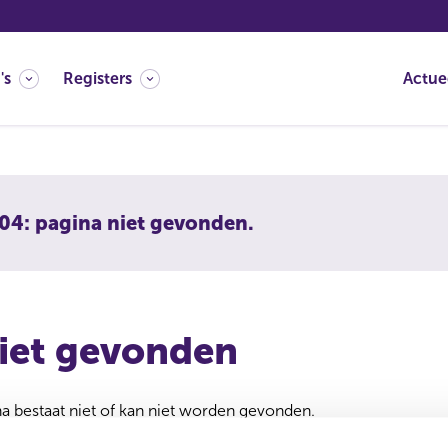
's
Registers
Actue
04: pagina niet gevonden.
iet gevonden
 bestaat niet of kan niet worden gevonden.
 verwijderd of verplaatst. U kunt de zoekfunctie gebruiken om 