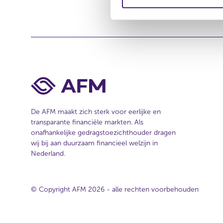
m
e
i
s
i
n
t
g
e
s
s
e
l
e
De AFM maakt zich sterk voor eerlijke en
c
transparante financiële markten. Als
t
onafhankelijke gedragstoezichthouder dragen
i
wij bij aan duurzaam financieel welzijn in
e
Nederland.
© Copyright AFM 2026 - alle rechten voorbehouden