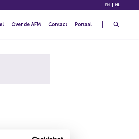
(ENGLISH)
(NEDERLA
EN
NL
el
Over de AFM
Contact
Portaal
alsnog de juiste