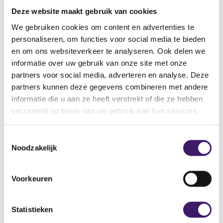
vinden.
Deze website maakt gebruik van cookies
Vindt u de pagina dan nog steeds niet, neemt u dan
contact met ons op via het contactformulier.
We gebruiken cookies om content en advertenties te
personaliseren, om functies voor social media te bieden
Back to Home Page
en om ons websiteverkeer te analyseren. Ook delen we
informatie over uw gebruik van onze site met onze
partners voor social media, adverteren en analyse. Deze
partners kunnen deze gegevens combineren met andere
informatie die u aan ze heeft verstrekt of die ze hebben
Zoek op de site
verzameld op basis van uw gebruik van hun services.
Zoeken
Z
T
o
Noodzakelijk
o
e
k
e
o
s
Voorkeuren
p
t
d
e
e
m
Statistieken
s
m