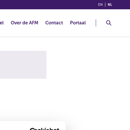
(ENGLISH)
(NEDERLA
EN
NL
el
Over de AFM
Contact
Portaal
alsnog de juiste