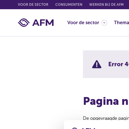
G
VOOR DE SECTOR
CONSUMENTEN
WERKEN BIJ DE AFM
o
t
Voor de sector
Thema
o
c
o
n
t
e
Error 4
n
t
Pagina n
De opgevraagde pagina
Misschien is de pagina