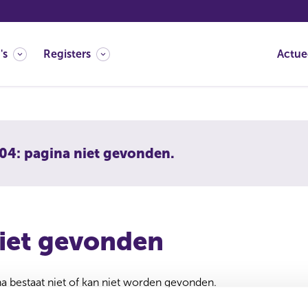
's
Registers
Actue
04: pagina niet gevonden.
iet gevonden
 bestaat niet of kan niet worden gevonden.
 verwijderd of verplaatst. U kunt de zoekfunctie gebruiken om 