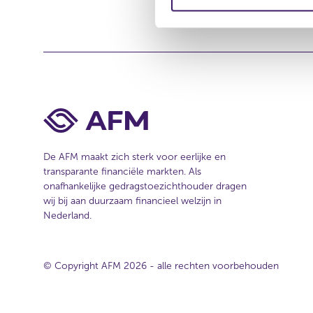
m
e
i
s
i
n
t
g
e
s
s
e
l
e
De AFM maakt zich sterk voor eerlijke en
c
transparante financiële markten. Als
t
onafhankelijke gedragstoezichthouder dragen
i
wij bij aan duurzaam financieel welzijn in
e
Nederland.
© Copyright AFM 2026 - alle rechten voorbehouden