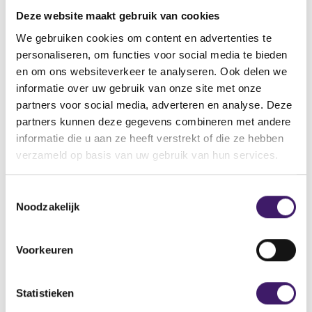
vinden.
Deze website maakt gebruik van cookies
Vindt u de pagina dan nog steeds niet, neemt u dan
contact met ons op via het contactformulier.
We gebruiken cookies om content en advertenties te
personaliseren, om functies voor social media te bieden
Back to Home Page
en om ons websiteverkeer te analyseren. Ook delen we
informatie over uw gebruik van onze site met onze
partners voor social media, adverteren en analyse. Deze
partners kunnen deze gegevens combineren met andere
informatie die u aan ze heeft verstrekt of die ze hebben
Zoek op de site
verzameld op basis van uw gebruik van hun services.
Zoeken
Z
T
o
Noodzakelijk
o
e
k
e
o
s
Voorkeuren
p
t
d
e
e
m
Statistieken
s
m