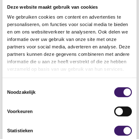
vinden.
Deze website maakt gebruik van cookies
Vindt u de pagina dan nog steeds niet, neemt u dan
contact met ons op via het contactformulier.
We gebruiken cookies om content en advertenties te
personaliseren, om functies voor social media te bieden
Back to Home Page
en om ons websiteverkeer te analyseren. Ook delen we
informatie over uw gebruik van onze site met onze
partners voor social media, adverteren en analyse. Deze
partners kunnen deze gegevens combineren met andere
informatie die u aan ze heeft verstrekt of die ze hebben
Zoek op de site
verzameld op basis van uw gebruik van hun services.
Zoeken
Z
T
o
Noodzakelijk
o
e
k
e
o
s
Voorkeuren
p
t
d
e
e
m
Statistieken
s
m