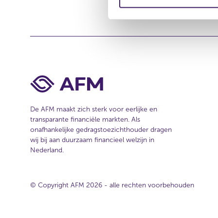
m
e
i
s
i
n
t
g
e
s
s
e
l
e
De AFM maakt zich sterk voor eerlijke en
c
transparante financiële markten. Als
t
onafhankelijke gedragstoezichthouder dragen
i
wij bij aan duurzaam financieel welzijn in
e
Nederland.
© Copyright AFM 2026 - alle rechten voorbehouden