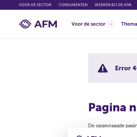
G
VOOR DE SECTOR
CONSUMENTEN
WERKEN BIJ DE AFM
o
t
Voor de sector
Thema
o
c
o
n
t
e
Error 4
n
t
Pagina n
De opgevraagde pagina
Misschien is de pagina