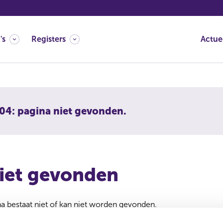
's
Registers
Actue
04: pagina niet gevonden.
iet gevonden
 bestaat niet of kan niet worden gevonden.
 verwijderd of verplaatst. U kunt de zoekfunctie gebruiken om 