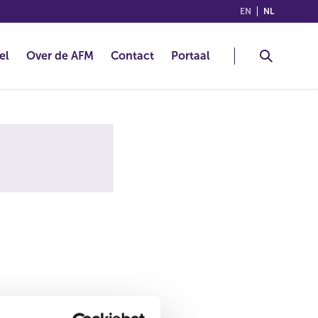
(ENGLISH)
(NEDERLA
EN
NL
el
Over de AFM
Contact
Portaal
alsnog de juiste