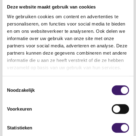
vinden.
Deze website maakt gebruik van cookies
Vindt u de pagina dan nog steeds niet, neemt u dan
contact met ons op via het contactformulier.
We gebruiken cookies om content en advertenties te
personaliseren, om functies voor social media te bieden
Back to Home Page
en om ons websiteverkeer te analyseren. Ook delen we
informatie over uw gebruik van onze site met onze
partners voor social media, adverteren en analyse. Deze
partners kunnen deze gegevens combineren met andere
informatie die u aan ze heeft verstrekt of die ze hebben
Zoek op de site
verzameld op basis van uw gebruik van hun services.
Zoeken
Z
T
o
Noodzakelijk
o
e
k
e
o
s
Voorkeuren
p
t
d
e
e
m
Statistieken
s
m